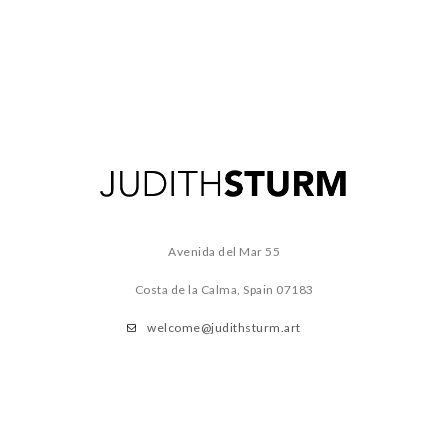
Avenida del Mar 55
Costa de la Calma, Spain
07183
welcome@judithsturm.art