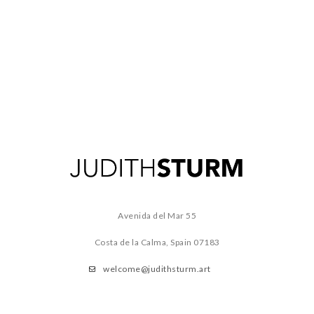
Avenida del Mar 55
Costa de la Calma, Spain
07183
welcome@judithsturm.art