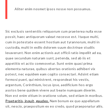
Aliter enim nosmet ipsos nosse non possumus.
Sic exclusis sententiis reliquorum cum praeterea nulla esse
possit, haec antiquorum valeat necesse est. Itaque multi,
cum in potestate essent hostium aut tyrannorum, multi in
custodia, multi in exillo dolorem suum doctrinae studiis
levaverunt. Non enim actionis aut officii ratio impellit ad ea,
quae secundum naturam sunt, petenda, sed ab iis et
appetitio et actio commovetur. Sunt enim quasi prima
elementa naturae, quibus ubertas orationis adhiberi vix
potest, nec equidem eam cogito consectari. Adsint etiam
formosi pueri, qui ministrent, respondeat his vestis,
argentum, Corinthium, locus ipse, aedificium-hos ergo
asotos bene quidem vivere aut beate numquam dixerim.
Non est enim vitium in oratione solum, sed etiam in moribus.
Praeteritis, inquit, gaudeo.
Nam bonum ex quo appellatum
sit, nescio, praepositum ex eo credo, quod praeponatur aliis.