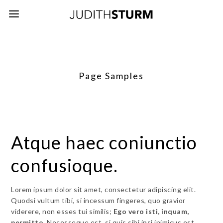
Page Samples
Atque haec coniunctio
confusioque.
Lorem ipsum dolor sit amet, consectetur adipiscing elit.
Quodsi vultum tibi, si incessum fingeres, quo gravior
viderere, non esses tui similis;
Ego vero isti, inquam,
permitto.
Necesseque est, si quis sibi ipsi inimicus est,