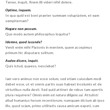
Teneo, inquit, finem illi videri nihil dolere.
Optime, inquam.
In qua quid est boni praeter summam voluptatem, et eam
sempiternam?
Negare non possum.
Quo modo autem philosophus loquitur?
Idemne, quod iucunde?
Venit enim mihi Platonis in mentem, quem accepimus
primum hic disputare solitum;
Audeo dicere, inquit.
Quis istud, quaeso, nesciebat?
Iam vero animus non esse solum, sed etiam cuiusdam modi
debet esse, ut et omnis partis suas habeat incolumis et de
virtutibus nulla desit. Sed quid attinet de rebus tam apertis
plura requirere?
Omnis enim est natura diligens sui.
Attulisti
aliud humanius horum recentiorum, numquam dictum ab ipso
illo, quod sciam, primo utilitatis causa amicum expeti, cum