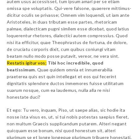
autem usus accessisset, tum ipsum amari per se etiam
omissa spe voluptatis. Qui-vere falsone, quaerere mittimus-
dicitur oculis se privasse; Omnem vim loquendi, ut iam ante
Aristoteles, in duas tributam esse partes, rhetoricam
palmae, dialecticam pugni similem esse dicebat, quod latius
loquerentur rhetores, dialectici autem compressius. Quod
nisi ita efficitur, quae Theophrastus de fortuna, de dolore,
de cruciatu corporis dixit, cum quibus coniungi vitam
beatam nullo modo posse putavit, vereor, ne vera sint.
Restatis igitur vos;
Tibi hoc incredibile, quod
beatissimum.
Quae quidem omnia et innumerabilia
praeterea quis est quin intellegat et eos qui fecerint
dignitatis splendore ductos inmemores fuisse utilitatum
suarum nosque, cum ea laudemus, nulla alla re nisi
honestate duci?
Et ego: Tu vero, inquam, Piso, ut saepe alias, sic hodie ita
nosse ista visus es, ut, si tui nobis potestas saepius fieret,
non multum Graecis supplicandum putarem. Alteri negant
quicquam esse bonum, nisi quod honestum sit, alteri
plurimum se et longe longeque plurimum tribuere honestati,