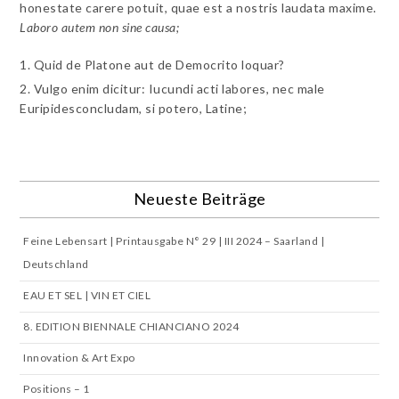
honestate carere potuit, quae est a nostris laudata maxime.
Laboro autem non sine causa;
Quid de Platone aut de Democrito loquar?
Vulgo enim dicitur: Iucundi acti labores, nec male
Euripidesconcludam, si potero, Latine;
Neueste Beiträge
Feine Lebensart | Printausgabe N° 29 | III 2024 – Saarland |
Deutschland
EAU ET SEL | VIN ET CIEL
8. EDITION BIENNALE CHIANCIANO 2024
Innovation & Art Expo
Positions – 1