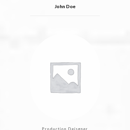
John Doe
Production Deisgner