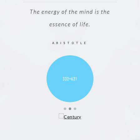
ble is
The energy of the mind is the
Every
essence of life.
ARISTOTLE