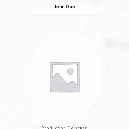
John Doe
Production Deisgner