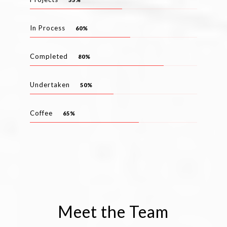
In Process
60%
Completed
80%
Undertaken
50%
Coffee
65%
Meet the Team