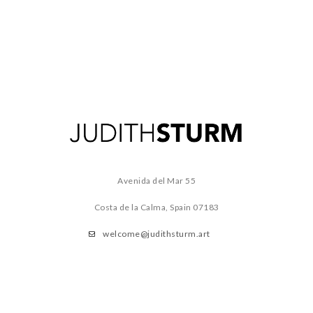
Avenida del Mar 55
Costa de la Calma, Spain
07183
welcome@judithsturm.art