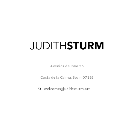
Avenida del Mar 55
Costa de la Calma, Spain
07183
welcome@judithsturm.art